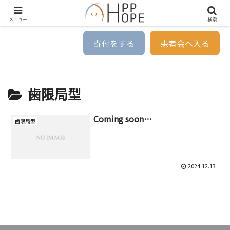
メニュー
検索
寄付をする
患者会へ入る
歯限局型
Coming soon…
歯限局型
2024.12.13