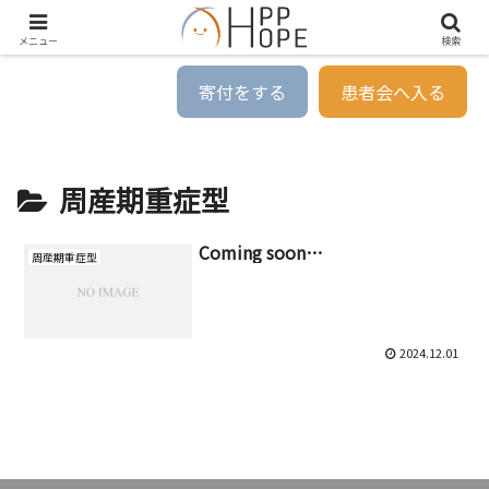
メニュー
検索
寄付をする
患者会へ入る
周産期重症型
Coming soon…
周産期重症型
2024.12.01