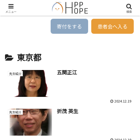
メニュー
検索
寄付をする
患者会へ入る
東京都
五関正江
先生紹介
2024.12.19
折茂 英生
先生紹介
2024.12.19