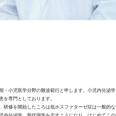
期・小児医学分野の難波範行と申します。小児内分泌学
患を専門としております。
、研修を開始したころは低ホスファターゼ症は一般的な
児内分泌学、骨代謝学を志すようになり、はじめてこの