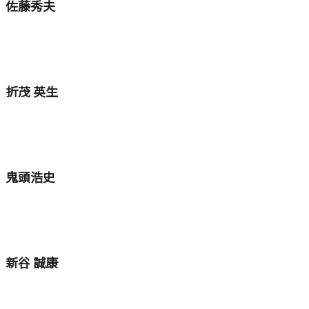
佐藤秀夫
折茂 英生
鬼頭浩史
新谷 誠康