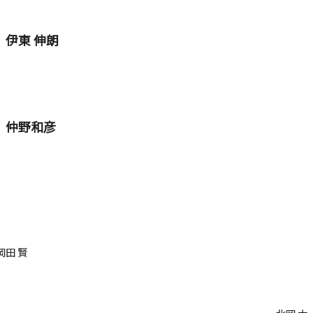
伊東 伸朗
仲野和彦
岡田 賢