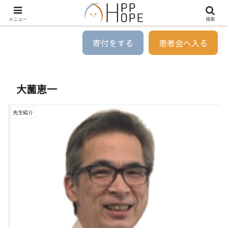
メニュー
検索
寄付をする
患者会へ入る
大薗恵一
先生紹介